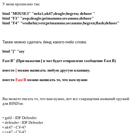
У меня прописано так:
bind "MOUSE3" "m4a1;ak47;deagle;hegren; defuser "
bind "F3" "awp;deagle;primammo;secammo;defuser"
bind "F4" "vesthelm;vest;primammo;secammo;hegren;flash;defuser"
Также можно сделать бинд какого-либо слова:
bind "[" "say
Fast B
" (При нажатии [ в чат будет отправлено сообщение Fast B)
вместо
[
можно написать любую другую клавишу.
вместо
Fast B
можно написать то, что вам нужно
Вы можете писать то, что вам нужно, вот все сокращения названий оружий
для BIND'ов:
• galil - IDF Defender
• defender - IDF Defender
• ak47 - CV-47
• cv47 - CV-47