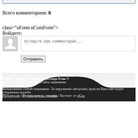
Всего комментариев
:
0
class="uForm uComForm">
Войдите:
Отправить
Уроки Counter Strike by Александр Есин ©
2011-2016
Все материалы сайта защищены
авторскими правами.
Копировании статей запрещено. За нарушение авторских прав на Ваш сайт будет
отправлена жалоба.
PDA версия
|
Путеводитель страниц
|
Хостинг от
uCoz