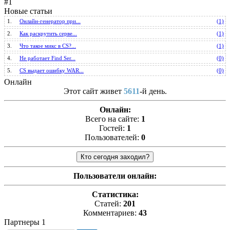
#1
Новые статьи
1.
Онлайн-генератор при...
(1)
2.
Как раскрутить серве...
(1)
3.
Что такое микс в CS?...
(1)
4.
Не работает Find Ser...
(0)
5.
CS выдает ошибку WAR...
(0)
Онлайн
Этот сайт живет
5611
-й день.
Онлайн:
Всего на сайте:
1
Гостей:
1
Пользователей:
0
Пользователи онлайн:
Статистика:
Статей:
201
Комментариев:
43
Партнеры 1