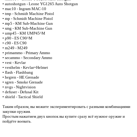
• autoshotgun - Leone YG1265 Auto Shotgun
• mac10 - Ingram MAC-10
• tmp - Schmidt Machine Pistol
• mp - Schmidt Machine Pistol
• mp5 - KM Sub-Machine Gun
• smg - KM Sub-Machine Gun
• ump45 - KM UMP45^M
• p90 - ES C90^M
• c90 - ES C90
• m249 - M249
• primammo - Primary Ammo
• secammo - Secondary Ammo
• vest - Kevlar
• vesthelm - Kevlar+Helmet
• flash - Flashbang
• hegren - HE Grenade
• sgren - Smoke Grenade
• nvgs - Nightvision
• defuser - Defusal Kit
• shield - Tactical Shield
Таким образом, вы можите экспериментировать с разными комбинациями
закупки оружия.
Простым нажатием двух кнопок вы купите сразу всё нужное оружие и
пойдёте воевать.