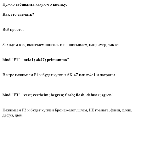
Нужно
забиндить
какую-то
кнопку
.
Как это сделать?
Всё просто:
Заходим в cs, включаем консоль и прописываем, например, такое:
bind "F1" "m4a1; ak47; primammo"
В игре нажимаем F1 и будет куплен AK-47 или m4a1 и патроны.
bind "F3" "vest; vesthelm; hegren; flash; flash; defuser; sgren"
Нажимаем F3 и будет куплен Бронежелет, шлем, HE граната, флеш, флеш,
дефуз, дым.