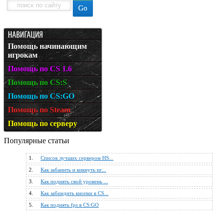
Помощь начинающим
игрокам
Помощь по CS 1.6
Помощь по CS:S
Помощь по CS:GO
Помощь по Steam
Помощь по серверу
Популярные статьи
1.
Список лучших сервером HS...
2.
Как забанить и кикнуть иг...
3.
Как поднять свой уровень ...
4.
Как забиндить кнопки в CS...
5.
Как поднять fps в CS:GO