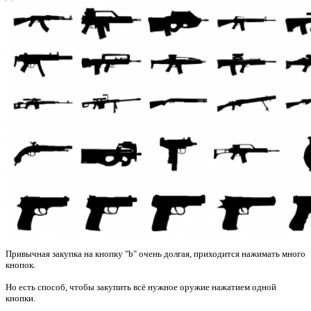
Привычная закупка на кнопку "b" очень долгая, приходится нажимать много
кнопок.
Но есть способ, чтобы закупить всё нужное оружие нажатием одной
кнопки.